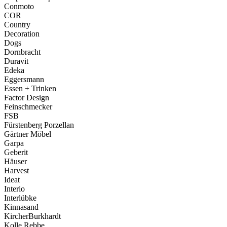
Conmoto
COR
Country
Decoration
Dogs
Dornbracht
Duravit
Edeka
Eggersmann
Essen + Trinken
Factor Design
Feinschmecker
FSB
Fürstenberg Porzellan
Gärtner Möbel
Garpa
Geberit
Häuser
Harvest
Ideat
Interio
Interlübke
Kinnasand
KircherBurkhardt
Kolle Rebbe