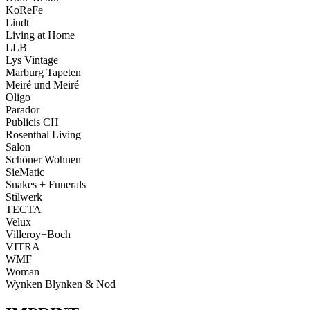
KoReFe
Lindt
Living at Home
LLB
Lys Vintage
Marburg Tapeten
Meiré und Meiré
Oligo
Parador
Publicis CH
Rosenthal Living
Salon
Schöner Wohnen
SieMatic
Snakes + Funerals
Stilwerk
TECTA
Velux
Villeroy+Boch
VITRA
WMF
Woman
Wynken Blynken & Nod