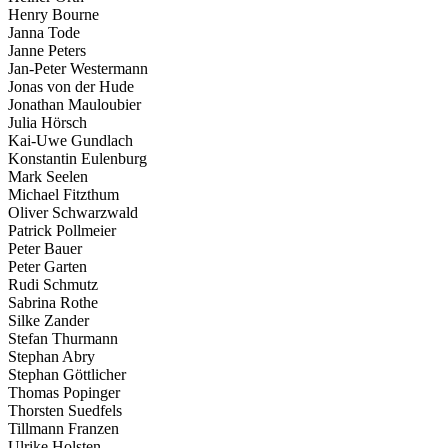
Henry Bourne
Janna Tode
Janne Peters
Jan-Peter Westermann
Jonas von der Hude
Jonathan Mauloubier
Julia Hörsch
Kai-Uwe Gundlach
Konstantin Eulenburg
Mark Seelen
Michael Fitzthum
Oliver Schwarzwald
Patrick Pollmeier
Peter Bauer
Peter Garten
Rudi Schmutz
Sabrina Rothe
Silke Zander
Stefan Thurmann
Stephan Abry
Stephan Göttlicher
Thomas Popinger
Thorsten Suedfels
Tillmann Franzen
Ulrike Holsten