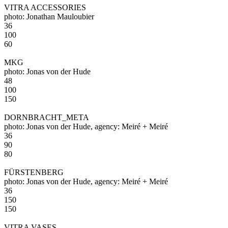
VITRA ACCESSORIES
photo: Jonathan Mauloubier
36
100
60
MKG
photo: Jonas von der Hude
48
100
150
DORNBRACHT_META
photo: Jonas von der Hude, agency: Meiré + Meiré
36
90
80
FÜRSTENBERG
photo: Jonas von der Hude, agency: Meiré + Meiré
36
150
150
VITRA VASES