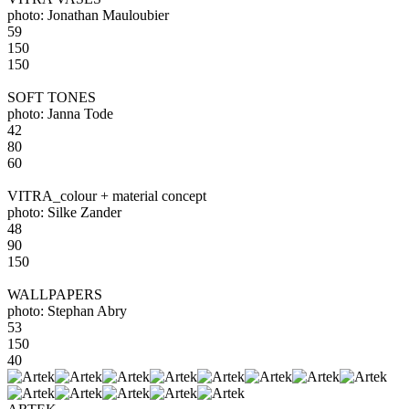
photo: Jonathan Mauloubier
59
150
150
SOFT TONES
photo: Janna Tode
42
80
60
VITRA_colour + material concept
photo: Silke Zander
48
90
150
WALLPAPERS
photo: Stephan Abry
53
150
40