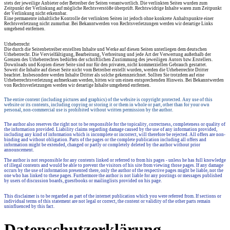
stets der jeweilige Anbieter oder Betreiber der Seiten verantwortlich. Die verlinkten Seiten wurden zum
Zeitpunkt der Verlinkung auf mögliche Rechtsverstöße überprüft. Rechtswidrige Inhalte waren zum Zeitpunkt
der Verlinkung nicht erkennbar.
Eine permanente inhaltliche Kontrolle der verlinkten Seiten ist jedoch ohne konkrete Anhaltspunkte einer
Rechtsverletzung nicht zumutbar. Bei Bekanntwerden von Rechtsverletzungen werden wir derartige Links
umgehend entfernen.
Urheberrecht
Die durch die Seitenbetreiber erstellten Inhalte und Werke auf diesen Seiten unterliegen dem deutschen
Urheberrecht. Die Vervielfältigung, Bearbeitung, Verbreitung und jede Art der Verwertung außerhalb der
Grenzen des Urheberrechtes bedürfen der schriftlichen Zustimmung des jeweiligen Autors bzw.Erstellers.
Downloads und Kopien dieser Seite sind nur für den privaten, nicht kommerziellen Gebrauch gestattet.
Soweit die Inhalte auf dieser Seite nicht vom Betreiber erstellt wurden, werden die Urheberrechte Dritter
beachtet. Insbesondere werden Inhalte Dritter als solche gekennzeichnet. Sollten Sie trotzdem auf eine
Urheberrechtsverletzung aufmerksam werden, bitten wir um einen entsprechenden Hinweis. Bei Bekanntwerden
von Rechtsverletzungen werden wir derartige Inhalte umgehend entfernen.
The entire content (including pictures and graphics) of the website is copyright protected. Any use of this
website or its contents, including copying or storing it or them in whole or part, other than for your own
personal, non-commercial use is prohibited without written permission by the author.
The author also reserves the right not to be responsible for the topicality, correctness, completeness or quality of
the information provided. Liability claims regarding damage caused by the use of any information provided,
including any kind of information which is incomplete or incorrect, will therefore be rejected. All offers are non-
binding and without obligation. Parts of the pages or the complete publication including all offers and
information might be extended, changed or partly or completely deleted by the author without prior
announcement.
The author is not responsible for any contents linked or referred to from his pages - unless he has full knowledge
of illegal contents and would be able to prevent the visitors of his site from viewing those pages. If any damage
occurs by the use of information presented there, only the author of the respective pages might be liable, not the
one who has linked to these pages. Furthermore the author is not liable for any postings or messages published
by users of discussion boards, guestbooks or mailinglists provided on his page.
This disclaimer is to be regarded as part of the internet publication which you were referred from. If sections or
individual terms of this statement are not legal or correct, the content or validity of the other parts remain
uninfluenced by this fact.
Datenschutzerklärung