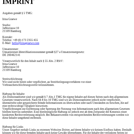
IMPRINT
Angaben gemäß § 5 TMG:
Irina Graewe
Studio:
Jaffestrasse 10
21109 Hamburg
Kontakt:
Telefon: +49 (0) 173 2355 455
E-Mail:
hello@irinagraewe.com
Umsatzsteuer:
Umsatzsteuer-Identifikationsnummer gemäß §27 a Umsatzsteuergesetz:
DE 200462141
Verantwortlich für den Inhalt nach § 55 Abs. 2 RStV:
Irina Graewe
Jaffestrasse 10
21109 Hamburg
Streitschlichtung
Wir sind nicht bereit oder verpflichtet, an Streitbeilegungsverfahren vor einer
Verbraucherschlichtungsstelle teilzunehmen.
Haftung für Inhalte
Als Diensteanbieter sind wir gemäß § 7 Abs.1 TMG für eigene Inhalte auf diesen Seiten nach den allgemeinen
Gesetzen verantwortlich. Nach §§ 8 bis 10 TMG sind wir als Diensteanbieter jedoch nicht verpflichtet,
übermittelte oder gespeicherte fremde Informationen zu überwachen oder nach Umständen zu forschen, die auf
eine rechtswidrige Tätigkeit hinweisen.
Verpflichtungen zur Entfernung oder Sperrung der Nutzung von Informationen nach den allgemeinen Gesetzen
bleiben hiervon unberührt. Eine diesbezügliche Haftung ist jedoch erst ab dem Zeitpunkt der Kenntnis einer
konkreten Rechtsverletzung möglich. Bei Bekanntwerden von entsprechenden Rechtsverletzungen werden wir
diese Inhalte umgehend entfernen.
Haftung für Links
Unser Angebot enthält Links zu externen Websites Dritter, auf deren Inhalte wir keinen Einfluss haben. Deshalb
können wir für diese fremden Inhalte auch keine Gewähr übernehmen. Für die Inhalte der verlinkten Seiten ist